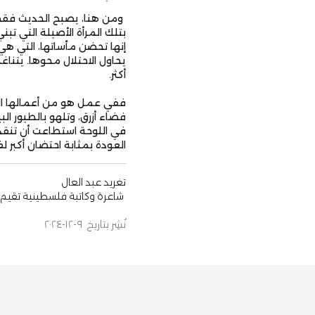
ومن هنا، يصبح الحديث فقط 
بتلك المرأة الأصيلة التي تب
إنها تحضن مأساتها، التي هي 
يحاول الاحتلال محوها. يتناغ
أكثر.
فضاء أزرق، وتلهو بالطيور ال
في اللوحة استطاعت أن تنقذ
العودة بمثابة احتضان أكبر لف
تغريد عبد العال
شاعرة وكاتبة فلسطينية تقيم 
نُشِر بتاريخ ٩-١٢-٢٠٢٤