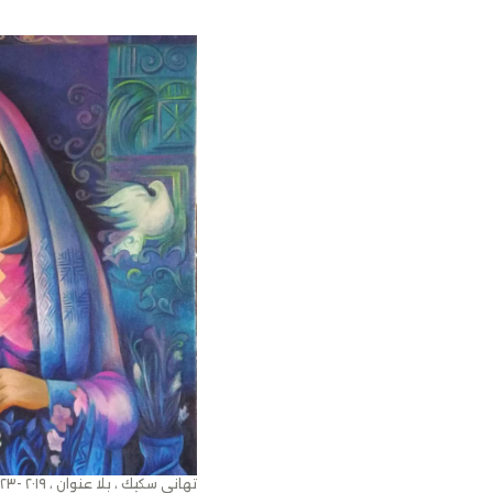
تهاني سكيك ، بلا عنوان ، ٢٠١٩ -٢٠٢٣