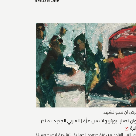
READ MORE
ض أن تنجو لتشهد
ان نصار.. بورتريهات من غزّة | العربي الجديد - منذر
برة
وز الفن القادم من غزة حدوده الجمالية التقليدية، ليصبح وسيلة