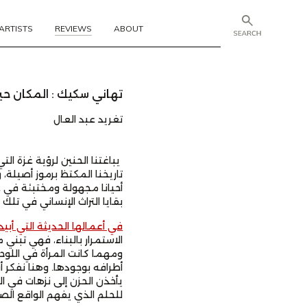
ARTISTS
REVIEWS
ABOUT
تهاني سكيك : المكان حين 
تغريد عبد العال
يباغتنا الحنين لرؤية غزة ال
تاريخنا المكتظ برموز أصيلة، 
أحيانا مجهولة ومختبئة في غز
بقايا التراث الإنساني في تلك 
في أعمالها الحديثة التي أب
الاستمرار بالبناء، فهي تبني 
ومهما كانت المرأة في اللوح
أطرافه بوجودها. وهنا نفكر أ
يأخذن الحزن إلى نزهات في ال
للحلم الذي يفهم الواقع ال