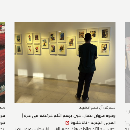
معرض أن تنجو لتشهد
معر
 -
وجوه مروان نصار... حين يرسم الألم خرائطه في غزة |
مرو
العربي الجديد - تالا حلاوة
جوا
عاً
"حين يرسم الألم خرائطه"، هكذا وصف الفنان الفلسطيني مروان نصار
يتجا
اً