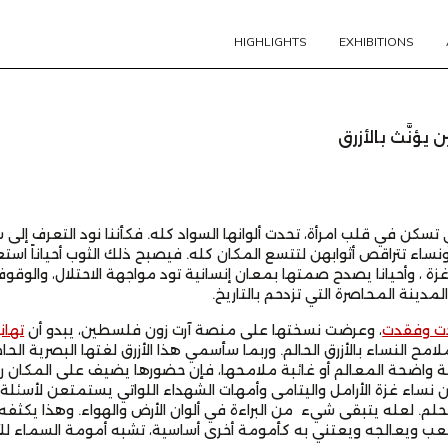
HIGHLIGHTS
EXHIBITIONS
يؤنَّث بالأزرق
تي تسكن في قلب امرأة، تحدت ألوانها السواد كله. فكأننا نود التعرف 
ونساء تتراقص أثوابهن لتتسع المكان كله. فيصبح ذلك الثوب أحياناً استع
ة ، وأحيانا يصدح صمتها بمعان إنسانية تود مواجهة الاحتلال، والوقوف
المدينة المحاصرة التي تزدحم بالتاريخ.
يدت وفقدت
، وعرضت نسختها على منصة آرت زون فلسطين، يبدو أن
تها
ملامح النساء بالأزرق الحالم. وربما سأسمي هذا الأزرق لغتها البصرية ال
ة واضحة المعالم أو غائبة ملامحها، فإن حضورها يضيف على المكان رو
ن نساء غزة الأرامل واليتامى وأمهات الشهداء اللواتي يستمتعن لأسئلة 
حلم. لعله يتبقى شيء من البراءة في ألوان الأرض والهواء. وهذا يكثفه
صعب ويعالجه ويعتني به كأمومة أخرى أساسية، تشبه أمومة السماء لل