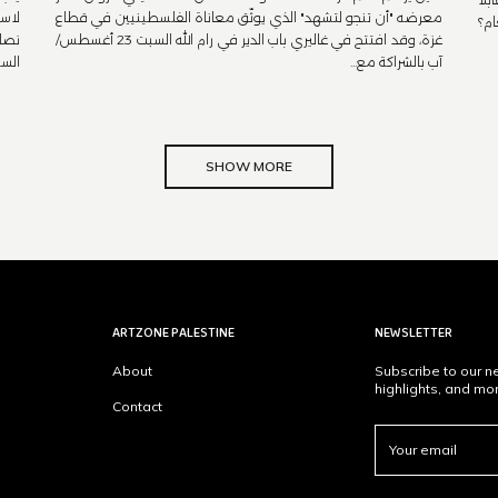
معرضه "أن تنجو لتشهد" الذي يوثّق معاناة الفلسطينيين في قطاع
لاست
ام؟
غزة، وقد افتتح في غاليري باب الدير في رام الله السبت 23 أغسطس/
نصا
آب بالشراكة مع...
السب
SHOW MORE
ARTZONE PALESTINE
NEWSLETTER
About
Subscribe to our ne
highlights, and mo
Contact