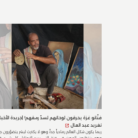
فنّانو غزة يحرقون لوحاتهم لسدّ رمقهم! |جريدة الأخبار
تغريد عبد العال
ربما يكون شكل العالم رمادياً جداً، وهو لا يكترث لبشر يتضوّرون جو
وهم ينتظرون الموت في غزة التي يبيد الاحتلال كل شيء قابل