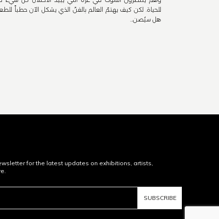
للحياة. لكن كيف يهتمّ العالم بالفنّ الذي يشكل الآن حطباً للطع
هل سيُصن...
wsletter for the latest updates on exhibitions, artists,
re.
SUBSCRIBE