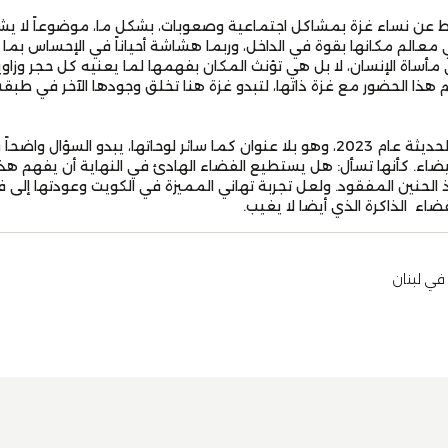
عن نساء غزة بمشاكل اجتماعية وصعوبات، بشكل ما، موضوعاً لا يشغل
ني معالم مكانها بقوة في الداخل، وربما هشاشة أحياناً في الإحساس بما 
مأساة الإنسان، لا بل هي تؤنث المكان بفهمها لما يعنيه كل حجر وزاوي
م هذا الحضور مع غزة ذاتها، لتبدو غزة هنا تخلق وجودها الآخر في طبقة
ففي عمل هو من أعمالها الحديثة عام 2023، وهو بلا عنوان كما سائر لوحاتها، يبدو ا
بيضاء. كأنها تسأل: هل يستطيع الفضاء الهادئ في النهاية أن يفهم هذه
 الحنين المفقود. ولعل تجربة تهاني المميزة في الكويت وعودتها إلى
ضاء الذاكرة الذي أيضا لا يغيب.
في لبنان