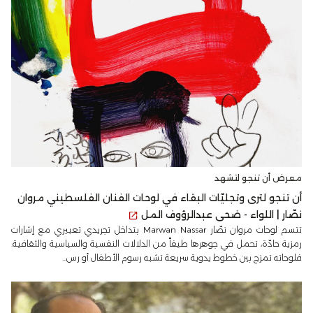
معرض أن تنجو لتشهد
أن تنجو لترى وتجليّات البقاء في لوحات الفنان الفلسطيني مروان
نصّار | اللواء - ضحى عبدالرؤوف المل
تتسم لوحات مروان نصّار Marwan Nassar بتداخل تجريدي تعبيري مع إشارات
رمزية حادّة، تحمل في جوهرها طيفاً من الدلالات النفسية والسياسية والثقافية.
فلوحاته تمزج بين خطوط يدوية سريعة تشبه رسوم الأطفال أو رس...