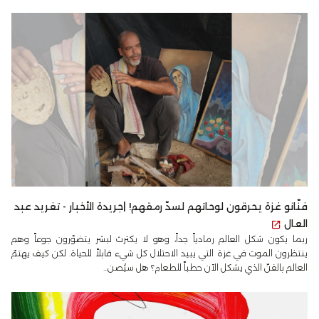
فنّانو غزة يحرقون لوحاتهم لسدّ رمقهم! |جريدة الأخبار - تغريد عبد
العال
ربما يكون شكل العالم رمادياً جداً، وهو لا يكترث لبشر يتضوّرون جوعاً وهم
ينتظرون الموت في غزة التي يبيد الاحتلال كل شيء قابلاً للحياة. لكن كيف يهتمّ
العالم بالفنّ الذي يشكل الآن حطباً للطعام؟ هل سيُصن...