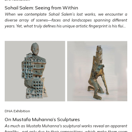
Sohail Salem: Seeing from Within
When we contemplate Sohail Salem’s lost works, we encounter a
diverse array of scenes—faces and landscapes spanning different
years. Yet, what truly defines his unique artistic fingerprint is his flui...
DNA Exhibition
On Mustafa Muhanna’s Sculptures
As much as Mustafa Muhanna's sculptural works reveal an apparent
fragility—not only due to their compositions, which make them seem