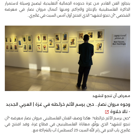
يتجاوز الفن القادم من غزة حدوده الجمالية التقليدية، ليصبح وسيلة لاستمرار
الذاكرة الفلسطينية بالإنتاج والتراكم، ومنها أعمال مروان نصار في معرضه
الشخصي "أن تنجو لتشهد" الذي افتتح أول أمس السبت في غاليري...
معرض أن تنجو لتشهد
وجوه مروان نصار... حين يرسم الألم خرائطه في غزة | العربي الجديد
- تالا حلاوة
"حين يرسم الألم خرائطه"، هكذا وصف الفنان الفلسطيني مروان نصار معرضه "أن
تنجو لتشهد" الذي يوثّق معاناة الفلسطينيين في قطاع غزة، وقد افتتح في
غاليري باب الدير في رام الله السبت 23 أغسطس/ آب بالشراكة مع...