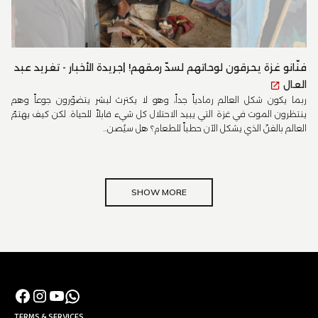
فنّانو غزة يحرقون لوحاتهم لسدّ رمقهم! |جريدة الأخبار - تغريد عبد
العال
ربما يكون شكل العالم رمادياً جداً، وهو لا يكترث لبشر يتضوّرون جوعاً وهم
ينتظرون الموت في غزة التي يبيد الاحتلال كل شيء قابلاً للحياة. لكن كيف يهتمّ
العالم بالفنّ الذي يشكل الآن حطباً للطعام؟ هل سيُصن...
SHOW MORE
TERMS & SERVICES